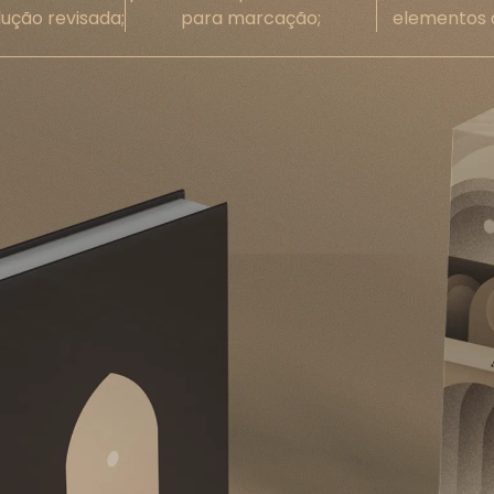
ução revisada;
para marcação;
elementos 