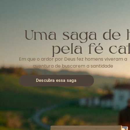
Uma saga de 
pela fé cat
Em que o ardor por Deus fez homens viveram a
aventura de buscarem a santidade
Descubra essa saga