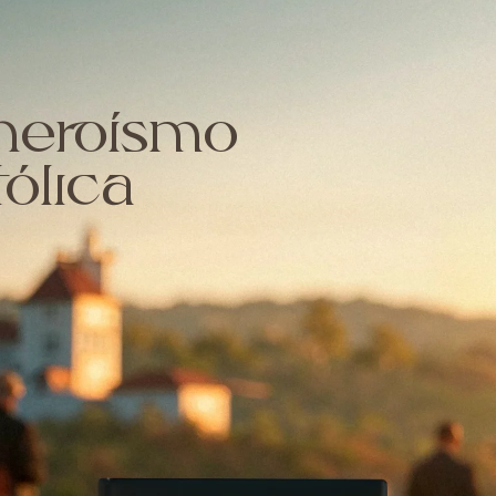
heroísmo
ólica