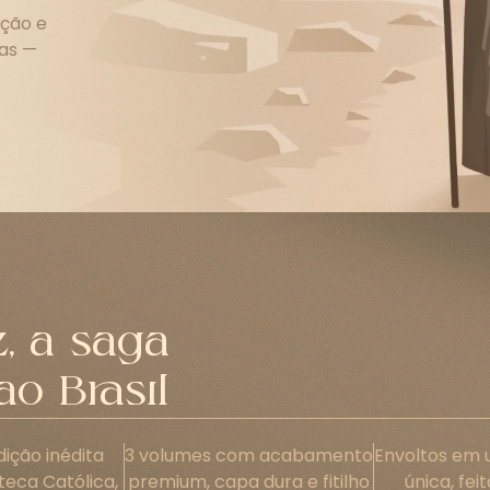
ação e
sas —
z, a saga
o Brasil
ição inédita
3 volumes com acabamento
Envoltos em 
oteca Católica,
premium, capa dura e fitilho
única, fe