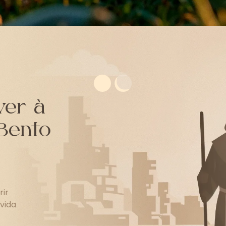
ver à
Bento
rir
vida