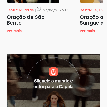
Espiritualidade
|
23/06/2026 15
Destaque
,
Espi
Oração de São
Oração ao
Bento
Sangue de
Ver mais
Ver mais