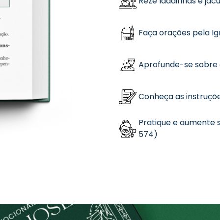
Reze ladainhas e jacu
Faça orações pela Igr
Aprofunde-se sobre 
Conheça as instruções
Pratique e aumente s
574)