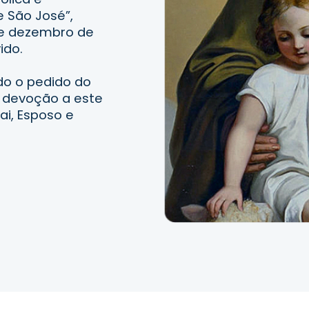
 São José”,
de dezembro de
vido.
do o pedido do
 devoção a este
ai, Esposo e