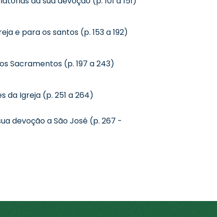
latórias da sua devoção (p. 101 a 151)
eja e para os santos (p. 153 a 192)
os Sacramentos (p. 197 a 243)
 da Igreja (p. 251 a 264)
ua devoção a São José (p. 267 -