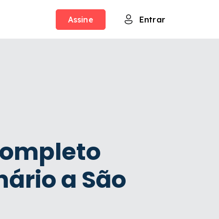
Assine
Entrar
completo
ário a São