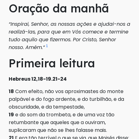
Oração da manhã
“Inspirai, Senhor, as nossas ações e ajudai-nos a
realizá-las, para que em Vós comece e termine
tudo aquilo que fizermos. Por Cristo, Senhor
1
nosso. Amém.”
Primeira leitura
Hebreus 12,18-19.21-24
18
Com efeito, não vos aproximastes do monte
palpável e do fogo ardente, e do turbilhão, e da
obscuridade, e da tempestade,
19
e do som da trombeta, e de uma voz tão
retumbante que aqueles que a ouviram,
suplicaram que não se lhes falasse mais.
21
E era tão terrível o que se via, que Moisés disse: