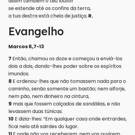
assim também o teu louvor
se estende até os confins da terra,
a tua destra está cheia de justiça.
R.
Evangelho
Marcos 6,7-13
7
Então, chamou os doze e começou a enviá-los
dois a dois, dando-lhes poder sobre os espíritos
imundos.
8
E ordenou-lhes que não tomassem nada para o
caminho, senão somente um bastão; nem alforje,
nem pão, nem dinheiro na cintura,
9
mas que fossem calçados de sandálias, e não
levassem duas túnicas.
10
E dizia-lhes: “Em qualquer casa onde entrardes,
ficai nela até sairdes do lugar.
11
E onde não vos receberem, nem vos ouvirem,