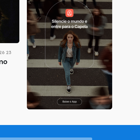
26 23
imo