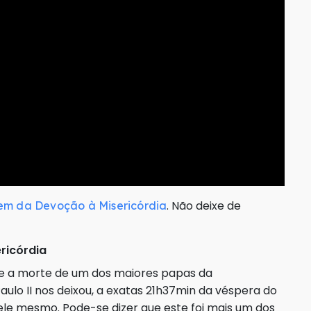
. Não deixe de
em da Devoção à Misericórdia
ericórdia
nte a morte de um dos maiores papas da
ulo II nos deixou, a exatas 21h37min da véspera do
 ele mesmo. Pode-se dizer que este foi mais um dos