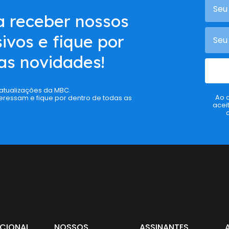
a receber nossos
ivos e fique por
as novidades!
 atualizações da MBC.
Ao 
eressam e fique por dentro de todas as
acei
UCIONAL
NOSSOS
ASSINANTES