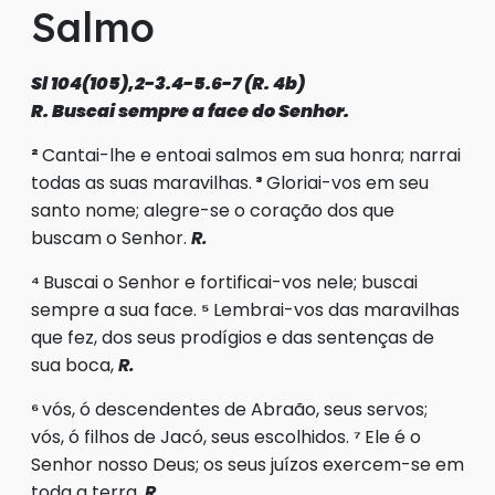
Salmo
Sl 104(105),2-3.4-5.6-7 (R. 4b)
R. Buscai sempre a face do Senhor.
²
Cantai-lhe e entoai salmos em sua honra; narrai
todas as suas maravilhas.
³
Gloriai-vos em seu
santo nome; alegre-se o coração dos que
buscam o Senhor.
R.
⁴
Buscai o Senhor e fortificai-vos nele; buscai
sempre a sua face.
⁵
Lembrai-vos das maravilhas
que fez, dos seus prodígios e das sentenças de
sua boca,
R.
⁶
vós, ó descendentes de Abraão, seus servos;
vós, ó filhos de Jacó, seus escolhidos.
⁷
Ele é o
Senhor nosso Deus; os seus juízos exercem-se em
toda a terra.
R.