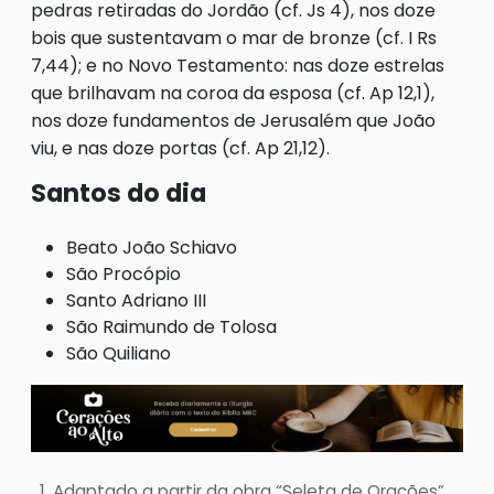
pedras retiradas do Jordão (cf. Js 4), nos doze
bois que sustentavam o mar de bronze (cf. I Rs
7,44); e no Novo Testamento: nas doze estrelas
que brilhavam na coroa da esposa (cf. Ap 12,1),
nos doze fundamentos de Jerusalém que João
viu, e nas doze portas (cf. Ap 21,12).
Santos do dia
Beato João Schiavo
São Procópio
Santo Adriano III
São Raimundo de Tolosa
São Quiliano
Adaptado a partir da obra “Seleta de Orações”,