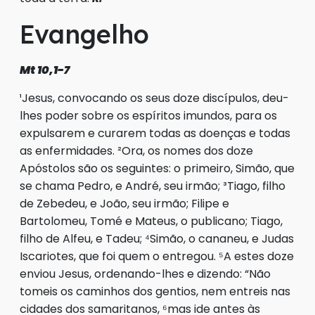
Evangelho
Mt 10,1-7
¹Jesus, convocando os seus doze discípulos, deu-
lhes poder sobre os espíritos imundos, para os
expulsarem e curarem todas as doenças e todas
as enfermidades. ²Ora, os nomes dos doze
Apóstolos são os seguintes: o primeiro, Simão, que
se chama Pedro, e André, seu irmão; ³Tiago, filho
de Zebedeu, e João, seu irmão; Filipe e
Bartolomeu, Tomé e Mateus, o publicano; Tiago,
filho de Alfeu, e Tadeu; ⁴Simão, o cananeu, e Judas
Iscariotes, que foi quem o entregou. ⁵A estes doze
enviou Jesus, ordenando-lhes e dizendo: “Não
tomeis os caminhos dos gentios, nem entreis nas
cidades dos samaritanos, ⁶mas ide antes às