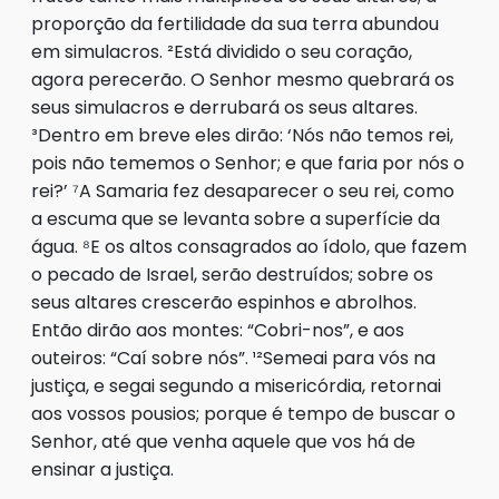
proporção da fertilidade da sua terra abundou
em simulacros. ²Está dividido o seu coração,
agora perecerão. O Senhor mesmo quebrará os
seus simulacros e derrubará os seus altares.
³Dentro em breve eles dirão: ‘Nós não temos rei,
pois não tememos o Senhor; e que faria por nós o
rei?’ ⁷A Samaria fez desaparecer o seu rei, como
a escuma que se levanta sobre a superfície da
água. ⁸E os altos consagrados ao ídolo, que fazem
o pecado de Israel, serão destruídos; sobre os
seus altares crescerão espinhos e abrolhos.
Então dirão aos montes: “Cobri-nos”, e aos
outeiros: “Caí sobre nós”. ¹²Semeai para vós na
justiça, e segai segundo a misericórdia, retornai
aos vossos pousios; porque é tempo de buscar o
Senhor, até que venha aquele que vos há de
ensinar a justiça.