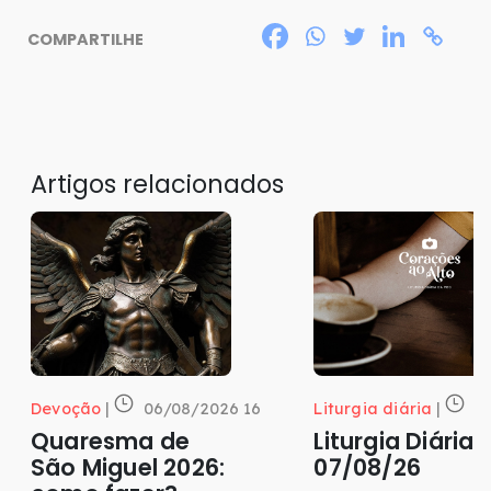
COMPARTILHE
Artigos relacionados
Devoção
|
06/08/2026 16
Liturgia diária
|
0
Quaresma de
Liturgia Diária
São Miguel 2026:
07/08/26