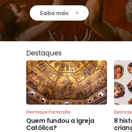
Saiba mais
Destaques
Destaque
,
Formação
Destaq
Quem fundou a Igreja
8 hist
Católica?
crian