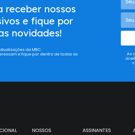
a receber nossos
ivos e fique por
as novidades!
 atualizações da MBC.
Ao 
eressam e fique por dentro de todas as
acei
c
UCIONAL
NOSSOS
ASSINANTES