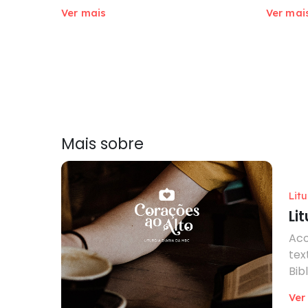
Ver mais
Ver mai
Mais sobre
Lit
Li
Aco
tex
Bib
Ver