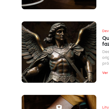
Dev
Qu
fa
Des
ori
pró
Ver
Lit