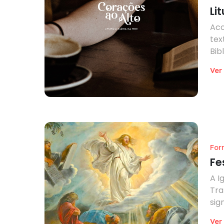
Li
Aco
tex
Bib
Ver
For
Fe
A I
Tra
sign
Ver