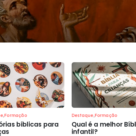
ue
,
Formação
Destaque
,
Formação
órias bíblicas para
Qual é a melhor Bíbl
ças
infantil?