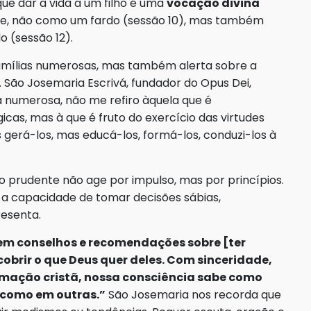
 que dar a vida a um filho é uma
vocação divina
ade, não como um fardo (sessão 10), mas também
 (sessão 12).
 famílias numerosas, mas também alerta sobre a
. São Josemaria Escrivá, fundador do Opus Dei,
a numerosa, não me refiro àquela que é
cas, mas à que é fruto do exercício das virtudes
as gerá-los, mas educá-los, formá-los, conduzi-los à
tão prudente não age por impulso, mas por princípios.
 a capacidade de tomar decisões sábias,
resenta.
em conselhos e recomendações sobre [ter
scobrir o que Deus quer deles. Com sinceridade,
rmação cristã, nossa consciência sabe como
 como em outras.”
São Josemaria nos recorda que