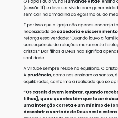
O Papa Paulo VI, na
Humanae Vitae
, ensina
(sessão 11) e deve ser vivida com generosid
sem cair na armadilha do egoísmo ou do medo
É por isso que a Igreja não apenas encoraja
necessidade de
sabedoria e discernimento
reforça essa verdade: “Quando louvo a famíli
consequência de relações meramente fisiológi
cristãs.” Dar filhos a Deus não significa apen
santidade.
A virtude sempre reside no equilíbrio. O cris
A
prudência
, como nos ensinam os santos, é
equilibradas, conforme a realidade que se ap
“Os casais devem lembrar, quando receb
filhos], que o que eles têm que fazer é de
uma intenção correta e um mínimo de fo
descobrir a vontade de Deus nesta esfera