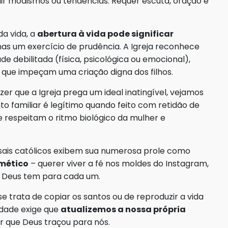
guir modismos ou tendências. Requer escuta, oração e
a vida, a
abertura à vida pode significar
mas um exercício de prudência. A Igreja reconhece
e debilitada (física, psicológica ou emocional),
s que impeçam uma criação digna dos filhos.
er que a Igreja prega um ideal inatingível, vejamos
 familiar é legítimo quando feito com retidão de
 respeitam o ritmo biológico da mulher e
asais católicos exibem sua numerosa prole como
mético
– querer viver a fé nos moldes do Instagram,
e Deus tem para cada um.
 se trata de copiar os santos ou de reproduzir a vida
tidade exige que
atualizemos a nossa própria
r que Deus traçou para nós.