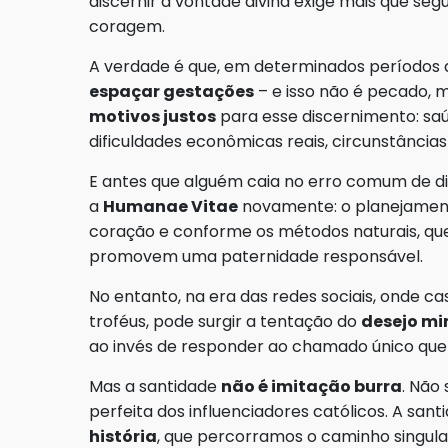
discernir a vontade divina exige mais que se
coragem.
A verdade é que, em determinados períodos d
espaçar gestações
– e isso não é pecado, 
motivos justos
para esse discernimento: saúd
dificuldades econômicas reais, circunstância
E antes que alguém caia no erro comum de diz
a
Humanae Vitae
novamente: o planejamento
coração e conforme os métodos naturais, que
promovem uma paternidade responsável.
No entanto, na era das redes sociais, onde c
troféus, pode surgir a tentação do
desejo mi
ao invés de responder ao chamado único qu
Mas a santidade
não é imitação burra
. Não
perfeita dos influenciadores católicos. A san
história
, que percorramos o caminho singula