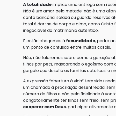
A totalidade
implica uma entrega sem reser
Não é um amar pela metade, não é uma alia
conta bancária isolada ou guarda reservas a
total é dar-se de corpo e alma, como Cristo fe
inegociável do matrimônio autêntico.
E então chegamos à
fecundidade
, pedra a
um ponto de confusão entre muitos casais.
Não, não falaremos sobre como a geração atual
filhos por pets, mascarando o egoísmo com d
gargalo que desafia as famílias católicas: o
A expressão “abertura à vida” tem sido usad
um chamado à procriação desenfreada, sem c
número de filhos e não pela fidelidade à vont
obrigatoriamente ter filhos sem freio, sem pru
cooperar com Deus
, participar ativamente 