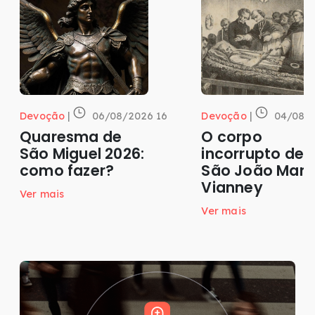
Devoção
|
06/08/2026 16
Devoção
|
04/08/2
Quaresma de
O corpo
São Miguel 2026:
incorrupto de
como fazer?
São João Mari
Vianney
Ver mais
Ver mais