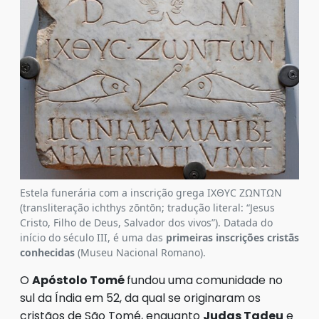
Estela funerária com a inscrição grega ΙΧΘΥϹ ΖΩΝΤΩΝ
(transliteração ichthys zōntōn; tradução literal: “Jesus
Cristo, Filho de Deus, Salvador dos vivos”). Datada do
início do século III, é uma das
primeiras inscrições cristãs
conhecidas
(Museu Nacional Romano).
O
Apóstolo Tomé
fundou uma comunidade no
sul da Índia em 52, da qual se originaram os
cristãos de São Tomé, enquanto
Judas Tadeu
e