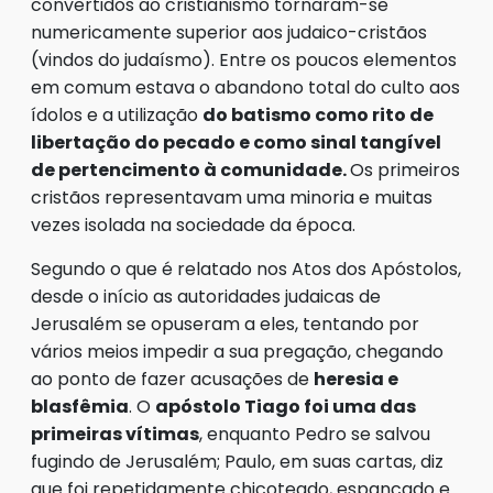
convertidos ao cristianismo tornaram-se
numericamente superior aos judaico-cristãos
(vindos do judaísmo). Entre os poucos elementos
em comum estava o abandono total do culto aos
ídolos e a utilização
do batismo como rito de
libertação do pecado e como sinal tangível
de pertencimento à comunidade.
Os primeiros
cristãos representavam uma minoria e muitas
vezes isolada na sociedade da época.
Segundo o que é relatado nos Atos dos Apóstolos,
desde o início as autoridades judaicas de
Jerusalém se opuseram a eles, tentando por
vários meios impedir a sua pregação, chegando
ao ponto de fazer acusações de
heresia e
blasfêmia
. O
apóstolo Tiago foi uma das
primeiras vítimas
, enquanto Pedro se salvou
fugindo de Jerusalém; Paulo, em suas cartas, diz
que foi repetidamente chicoteado, espancado e