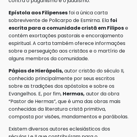
contra o paganismo e o judaísmo.
Epístola aos Filipenses
foi a única carta
sobrevivente de Policarpo de Esmirna. Ela
foi
escrita para a comunidade cristã em Filipos
e
contém exortações pastorais e encorajamento
espiritual. A carta também oferece informações
sobre a perseguição aos cristãos e o martírio de
alguns membros da comunidade.
Pápias de Hierápolis,
autor cristão do século II,
conhecido principalmente por seus escritos
sobre as tradições dos apóstolos e sobre os
Evangelhos. E, por fim,
Hermas,
autor da obra
“Pastor de Hermas”, que é uma das obras mais
conhecidas da literatura cristã primitiva,
composta por visões, mandamentos e parábolas.
Existem diversos autores eclesiásticos dos
séculos I e II que contribuíram para o