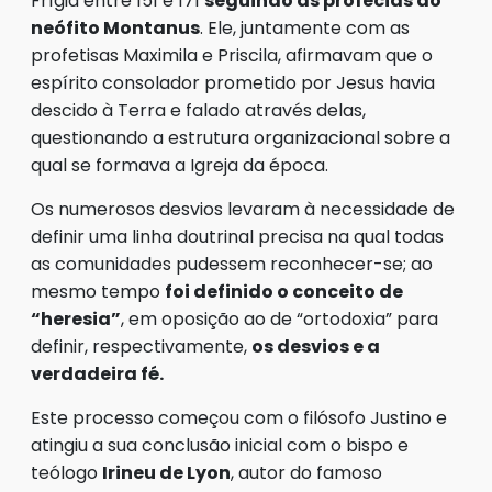
Frígia entre 151 e 171
seguindo as profecias do
neófito Montanus
. Ele, juntamente com as
profetisas Maximila e Priscila, afirmavam que o
espírito consolador prometido por Jesus havia
descido à Terra e falado através delas,
questionando a estrutura organizacional sobre a
qual se formava a Igreja da época.
Os numerosos desvios levaram à necessidade de
definir uma linha doutrinal precisa na qual todas
as comunidades pudessem reconhecer-se; ao
mesmo tempo
foi definido o conceito de
“heresia”
, em oposição ao de “ortodoxia” para
definir, respectivamente,
os desvios e a
verdadeira fé.
Este processo começou com o filósofo Justino e
atingiu a sua conclusão inicial com o bispo e
teólogo
Irineu de Lyon
, autor do famoso