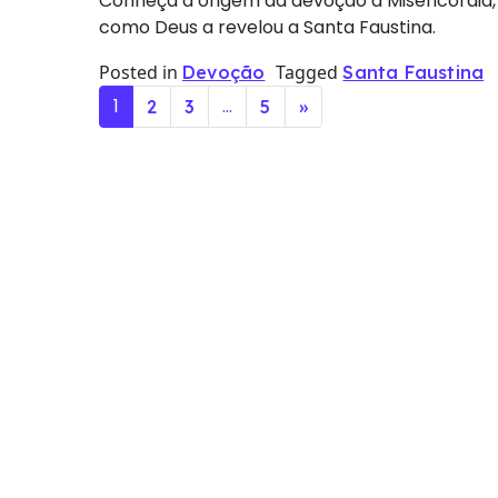
Conheça a origem da devoção a Misericórdia, 
como Deus a revelou a Santa Faustina.
Posted in
Tagged
Devoção
Santa Faustina
Posts navigation
1
…
2
3
5
»