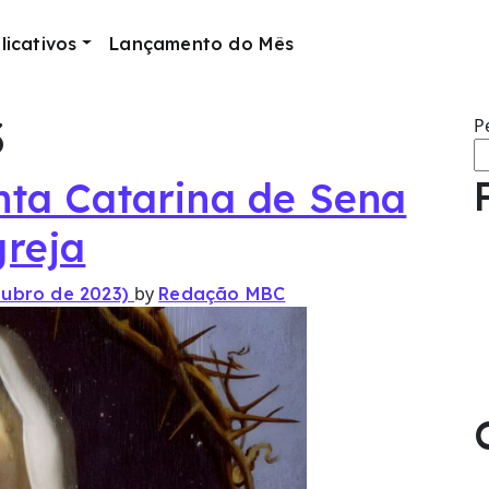
licativos
Lançamento do Mês
3
P
ta Catarina de Sena
reja
by
tubro de 2023)
Redação MBC