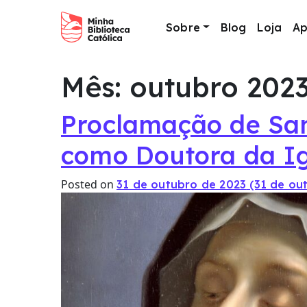
Sobre
Blog
Loja
Ap
Main Navigation
Mês:
outubro 202
Proclamação de San
como Doutora da Ig
Posted on
31 de outubro de 2023
(31 de ou