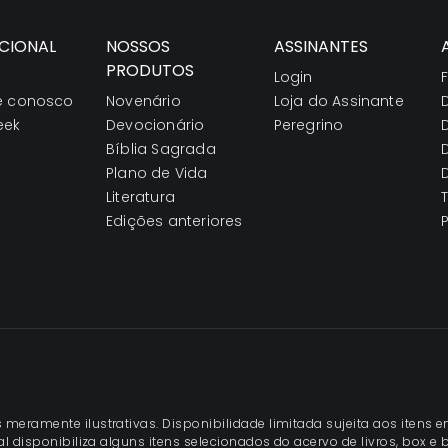
UCIONAL
NOSSOS
ASSINANTES
PRODUTOS
Login
e conosco
Novenário
Loja do Assinante
eek
Devocionário
Peregrino
Bíblia Sagrada
Plano de Vida
Literatura
Edições anteriores
meramente ilustrativas. Disponibilidade limitada sujeita aos iten
ual disponibiliza alguns itens selecionados do acervo de livros, box e 