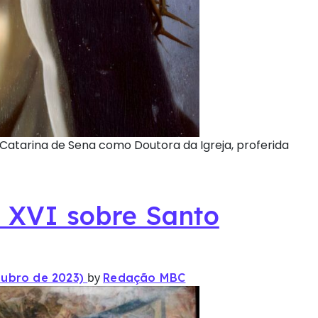
atarina de Sena como Doutora da Igreja, proferida
 XVI sobre Santo
by
tubro de 2023)
Redação MBC