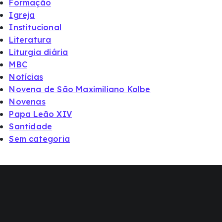
Formação
Igreja
Institucional
Literatura
Liturgia diária
MBC
Notícias
Novena de São Maximiliano Kolbe
Novenas
Papa Leão XIV
Santidade
Sem categoria