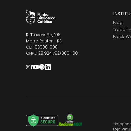
INSTIT
Blog
Trabalh
R. Travessão, 108
Black W
Morro Reuter - RS
CEP 93990-000
CNPJ: 28.924.792/0001-00
*Imagens 
Loja Virt