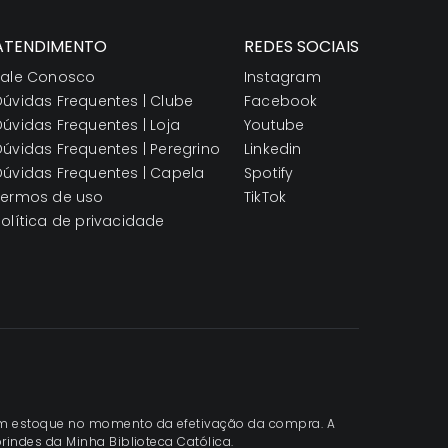
ATENDIMENTO
REDES SOCIAIS
Fale Conosco
Instagram
Dúvidas Frequentes | Clube
Facebook
Dúvidas Frequentes | Loja
Youtube
Dúvidas Frequentes | Peregrino
Linkedin
Dúvidas Frequentes | Capela
Spotify
Termos de uso
TikTok
Política de privacidade
s em estoque no momento da efetivação da compra. A
brindes da Minha Biblioteca Católica.