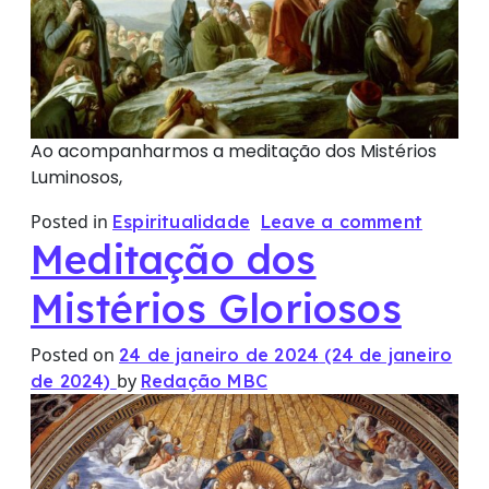
Ao acompanharmos a meditação dos Mistérios
Luminosos,
Posted in
Espiritualidade
Leave a comment
Meditação dos
Mistérios Gloriosos
Posted on
24 de janeiro de 2024
(24 de janeiro
by
de 2024)
Redação MBC