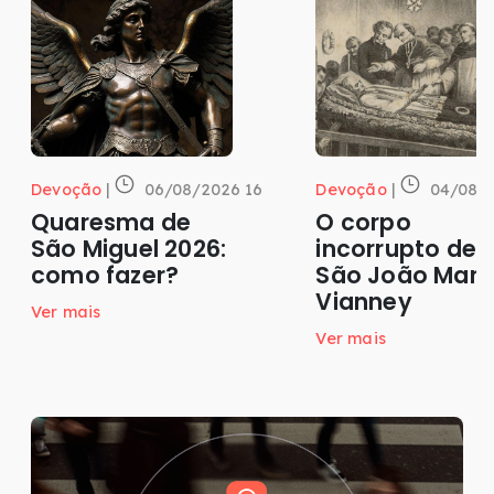
Devoção
|
06/08/2026 16
Devoção
|
04/08/2
Quaresma de
O corpo
São Miguel 2026:
incorrupto de
como fazer?
São João Mari
Vianney
Ver mais
Ver mais