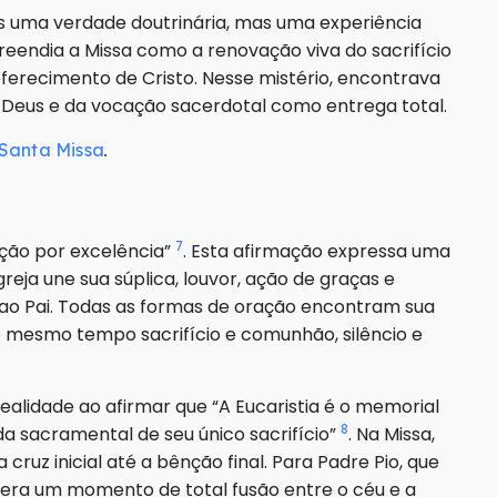
as uma verdade doutrinária, mas uma experiência
eendia a Missa como a renovação viva do sacrifício
oferecimento de Cristo. Nesse mistério, encontrava
 Deus e da vocação sacerdotal como entrega total.
.
Santa Missa
7
ação por excelência”
. Esta afirmação expressa uma
greja une sua súplica, louvor, ação de graças e
e ao Pai. Todas as formas de oração encontram sua
o mesmo tempo sacrifício e comunhão, silêncio e
ealidade ao afirmar que “A Eucaristia é o memorial
8
da sacramental de seu único sacrifício”
. Na Missa,
cruz inicial até a bênção final. Para Padre Pio, que
sa era um momento de total fusão entre o céu e a