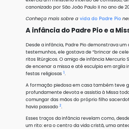
canonizado por São João Paulo II no ano de 2
Conheça mais sobre a
nes
vida do Padre Pio
A infância do Padre Pio e a Mis
Desde a infância, Padre Pio demonstrava um 
testemunhos, ele gostava de “brincar de cele
ritos litúrgicos. O amigo de infância Mercur
de encenar a missa e até esculpia em argila
1
festas religiosas
.
A formação piedosa em casa também teve gra
profundamente devota e assistia à Missa tod
comungar das mãos do próprio filho sacerdote,
2
havia passado
.
Esses traços da infância revelam como, desde
um rito: era o centro da vida cristã, uma ant