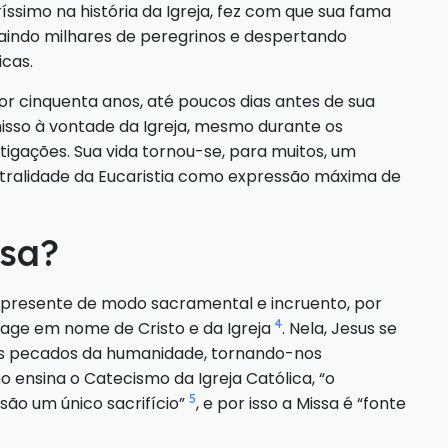
íssimo na história da Igreja, fez com que sua fama
aindo milhares de peregrinos e despertando
cas.
r cinquenta anos, até poucos dias antes de sua
sso à vontade da Igreja, mesmo durante os
stigações. Sua vida tornou-se, para muitos, um
ntralidade da Eucaristia como expressão máxima de
ssa?
do presente de modo sacramental e incruento, por
4
 age em nome de Cristo e da Igreja
. Nela, Jesus se
os pecados da humanidade, tornando-nos
 ensina o Catecismo da Igreja Católica, “o
5
a são um único sacrifício”
, e por isso a Missa é “fonte