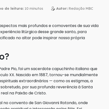
o de leitura:
Autor:
Redação MBC
s aspectos mais profundos e comoventes de sua vida
experiência litúrgica desse grande santo, para
ficado no altar pode inspirar nossa própria
io?
Padre Pio, foi um sacerdote capuchinho italiano que
éculo XX. Nascido em 1887, tornou-se mundialmente
spirituais extraordinários — como os estigmas, a
, sobretudo, por sua profunda reverência à Santa
eal na Paixão de Cristo.
al no convento de San Giovanni Rotondo, onde
eção espiritual e intercessão pelos fiéis. Foi