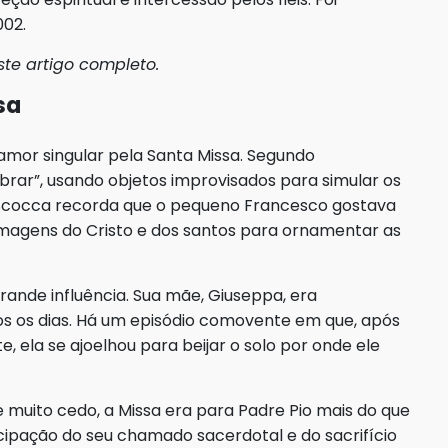
002.
te artigo completo.
sa
amor singular pela Santa Missa. Segundo
brar”, usando objetos improvisados para simular os
io Scocca recorda que o pequeno Francesco gostava
 imagens do Cristo e dos santos para ornamentar as
nde influência. Sua mãe, Giuseppa, era
os os dias. Há um episódio comovente em que, após
 ela se ajoelhou para beijar o solo por onde ele
 muito cedo, a Missa era para Padre Pio mais do que
ecipação do seu chamado sacerdotal e do sacrifício