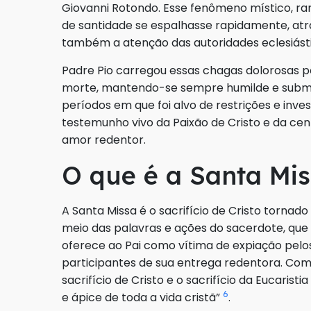
Giovanni Rotondo. Esse fenômeno místico, rar
de santidade se espalhasse rapidamente, atr
também a atenção das autoridades eclesiásti
Padre Pio carregou essas chagas dolorosas po
morte, mantendo-se sempre humilde e submi
períodos em que foi alvo de restrições e inve
testemunho vivo da Paixão de Cristo e da ce
amor redentor.
O que é a Santa Mi
A Santa Missa é o sacrifício de Cristo torna
meio das palavras e ações do sacerdote, que
oferece ao Pai como vítima de expiação pel
participantes de sua entrega redentora. Como
sacrifício de Cristo e o sacrifício da Eucaristi
6
e ápice de toda a vida cristã”
.