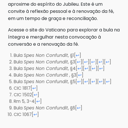
aproxime do espírito do Jubileu. Este é um
convite à reflexão pessoal e à renovação da fé,
em um tempo de graça e reconciliação.
Acesse o site do Vaticano para explorar a bula na
íntegra e mergulhar nesta convocação à
conversão e a renovação da fé.
Bula
Spes Non Confundit
, §1
[
]
↩
Bula
Spes Non Confundit
, §3
[
][
][
][
][
]
↩
↩
↩
↩
↩
Bula
Spes Non Confundit
, §4
[
][
][
][
]
↩
↩
↩
↩
Bula
Spes Non Confundit
, §3
[
]
↩
Bula
Spes Non Confundit
, §5
[
][
][
][
][
]
↩
↩
↩
↩
↩
CIC 1817
[
]
↩
CIC 1502
[
]
↩
Rm 5, 3-4
[
]
↩
Bula
Spes Non Confundit
, §6
[
]
↩
CIC 1067
[
]
↩