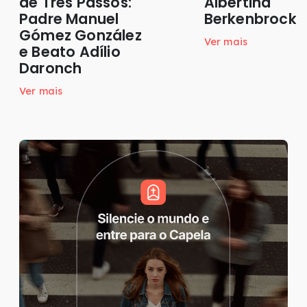
de Três Passos:
Albertina
Padre Manuel
Berkenbrock
Gómez González
Ver mais
e Beato Adílio
Daronch
Ver mais