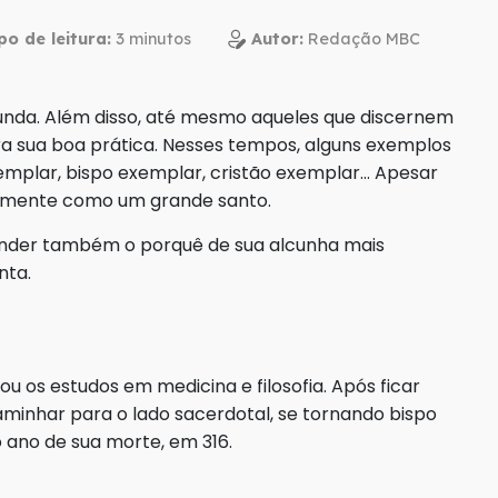
o de leitura:
Autor:
Redação MBC
unda. Além disso, até mesmo aqueles que discernem
a sua boa prática. Nesses tempos, alguns exemplos
emplar, bispo exemplar, cristão exemplar… Apesar
icamente como um grande santo.
ender também o porquê de sua alcunha mais
nta.
iou os estudos em medicina e filosofia. Após ficar
aminhar para o lado sacerdotal, se tornando bispo
o ano de sua morte, em 316.