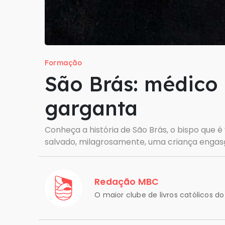
Formação
São Brás: médico 
garganta
Conheça a história de São Brás, o bispo que 
salvado, milagrosamente, uma criança engas
Redação MBC
O maior clube de livros católicos do 