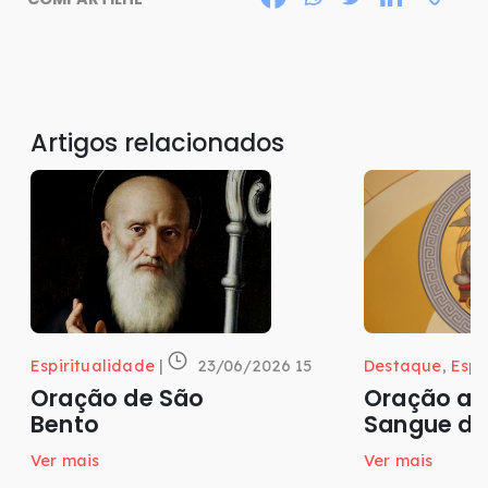
Artigos relacionados
Espiritualidade
|
23/06/2026 15
Destaque
,
Espi
Oração de São
Oração ao
Bento
Sangue de
Ver mais
Ver mais