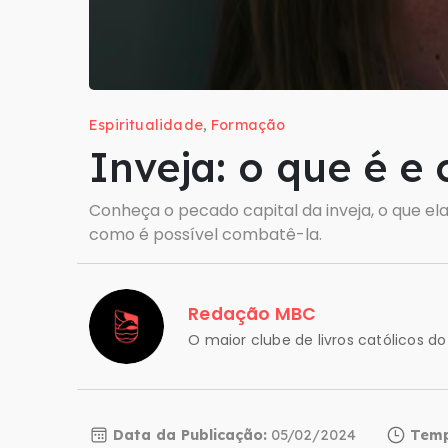
Espiritualidade
,
Formação
Inveja: o que é e
Conheça o pecado capital da inveja, o que ela
como é possível combatê-la.
Redação MBC
O maior clube de livros católicos do 
Data da Publicação:
05/02/2024
Temp