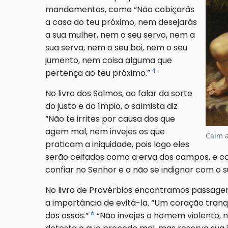
mandamentos, como “Não cobiçarás
a casa do teu próximo, nem desejarás
a sua mulher, nem o seu servo, nem a
sua serva, nem o seu boi, nem o seu
jumento, nem coisa alguma que
4
pertença ao teu próximo.”
No livro dos Salmos, ao falar da sorte
do justo e do ímpio, o salmista diz
“Não te irrites por causa dos que
agem mal, nem invejes os que
Caim a
praticam a iniquidade, pois logo eles
serão ceifados como a erva dos campos, e c
confiar no Senhor e a não se indignar com o 
No livro de Provérbios encontramos passagen
a importância de evitá-la. “Um coração tranqu
6
dos ossos.”
“Não invejes o homem violento, 