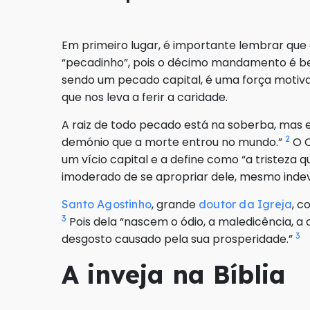
Em primeiro lugar, é importante lembrar que
“pecadinho”, pois o décimo mandamento é bem 
sendo um pecado capital, é uma força moti
que nos leva a ferir a caridade.
A raiz de todo pecado está na soberba, mas est
2
demónio que a morte entrou no mundo.”
O C
um vício capital e a define como “a tristeza 
imoderado de se apropriar dele, mesmo inde
, grande
, c
Santo Agostinho
doutor da Igreja
3
Pois dela “nascem o ódio, a maledicência, a 
3
desgosto causado pela sua prosperidade.”
A inveja na Bíblia