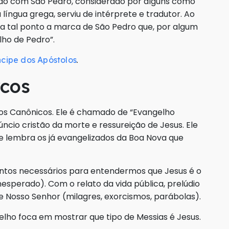
ão com São Pedro, considerado por alguns como
língua grega, serviu de intérprete e tradutor. Ao
 a tal ponto a marca de São Pedro que, por algum
ho de Pedro”.
.
ncipe dos Apóstolos
cos
os Canônicos. Ele é chamado de “Evangelho
ncio cristão da morte e ressureição de Jesus. Ele
e lembra os já evangelizados da Boa Nova que
entos necessários para entendermos que Jesus é o
nesperado). Com o relato da vida pública, prelúdio
de Nosso Senhor (milagres, exorcismos, parábolas).
gelho foca em mostrar que tipo de Messias é Jesus.