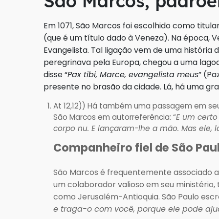
São Marcos, padroe
Em 1071, São Marcos foi escolhido como titular
(que é um título dado à Veneza). Na época, V
Evangelista. Tal ligação vem de uma história 
peregrinava pela Europa, chegou a uma lago
disse “
Pax tibi, Marce, evangelista meus
” (Pa
presente no brasão da cidade. Lá, há uma gra
At 12,12)) Há também uma passagem em seu 
São Marcos em autorreferência: “
E um certo
corpo nu. E lançaram-lhe a mão. Mas ele, la
Companheiro fiel de São Pau
São Marcos é frequentemente associado a
um colaborador valioso em seu ministério
como Jerusalém-Antioquia. São Paulo escr
e traga-o com você, porque ele pode ajud