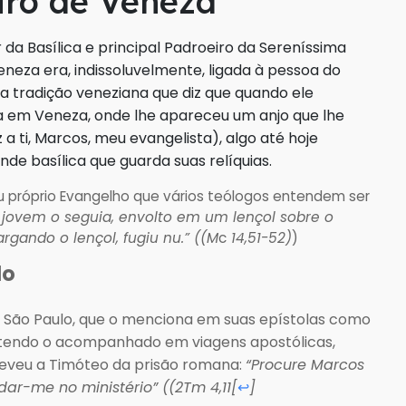
iro de Veneza
 da Basílica e principal Padroeiro da Sereníssima
eneza era, indissoluvelmente, ligada à pessoa do
da tradição veneziana que diz que quando ele
a em Veneza, onde lhe apareceu um anjo que lhe
z a ti, Marcos, meu evangelista), algo até hoje
nde basílica que guarda suas relíquias.
próprio Evangelho que vários teólogos entendem ser
 jovem o seguia, envolto em um lençol sobre o
rgando o lençol, fugiu nu.” ((M
c
14,51-52)
)
lo
 São Paulo, que o menciona em suas epístolas como
, tendo o acompanhado em viagens apostólicas,
eveu a Timóteo da prisão romana:
“Procure Marcos
ar-me no ministério” ((2Tm 4,11
[
]
↩