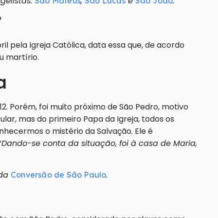
gelistas:
,
e
.
São Mateus
São Lucas
São João
?
l pela Igreja Católica, data essa que, de acordo
u martírio.
a
2. Porém, foi muito próximo de São Pedro, motivo
lar, mas do primeiro Papa da Igreja, todos os
hecermos o mistério da Salvação. Ele é
“
Dando-se conta da situação, foi à casa de Maria,
 da
.
Conversão de São Paulo
o