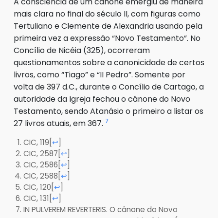
A consciência de um cânone emergiu de maneira
mais clara no final do século II, com figuras como
Tertuliano e Clemente de Alexandria usando pela
primeira vez a expressão “Novo Testamento”. No
Concílio de Nicéia (325), ocorreram
questionamentos sobre a canonicidade de certos
livros, como “Tiago” e “II Pedro”. Somente por
volta de 397 d.C., durante o Concílio de Cartago, a
autoridade da Igreja fechou o cânone do Novo
Testamento, sendo Atanásio o primeiro a listar os
7
27 livros atuais, em 367.
CIC, 119
[
]
↩
CIC, 2587
[
]
↩
CIC, 2586
[
]
↩
CIC, 2588
[
]
↩
CIC, 120
[
]
↩
CIC, 131
[
]
↩
IN PULVEREM REVERTERIS. O cânone do Novo