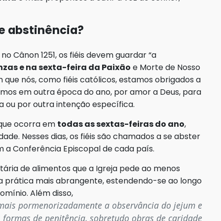
 e abstinência?
no Cânon 1251, os fiéis devem guardar “a
nzas e na sexta-feira da Paixão
e Morte de Nosso
em que nós, como fiéis católicos, estamos obrigados a
amos em outra época do ano, por amor a Deus, para
 ou por outra intenção específica.
e que ocorra em
todas as sextas-feiras do ano
,
de. Nesses dias, os fiéis são chamados a se abster
m a Conferência Episcopal de cada país.
tária de alimentos que a Igreja pede ao menos
uma prática mais abrangente, estendendo-se ao longo
omínio. Além disso,
 mais pormenorizadamente a observância do jejum e
s formas de penitência, sobretudo obras de caridade