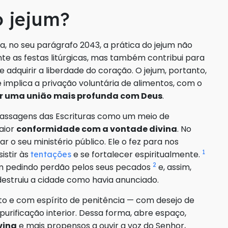
o jejum?
, no seu parágrafo 2043, a prática do jejum não
e as festas litúrgicas, mas também contribui para
e adquirir a liberdade do coração. O jejum, portanto,
 implica a privação voluntária de alimentos, com o
r uma união mais profunda com Deus
.
 passagens das Escrituras como um meio de
aior
conformidade com a vontade divina
. No
ar o seu ministério público. Ele o fez para nos
1
istir às
e se fortalecer espiritualmente.
tentações
2
am pedindo perdão pelos seus pecados
e, assim,
destruiu a cidade como havia anunciado.
to e com espírito de penitência — com desejo de
urificação interior. Dessa forma, abre espaço,
vina
e mais propensos a ouvir a voz do Senhor,